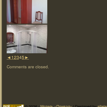
◄
1
2
3
4
5
►
Comments are closed.
© 2026 -
Мотель «Привал»
| Designed by
allele